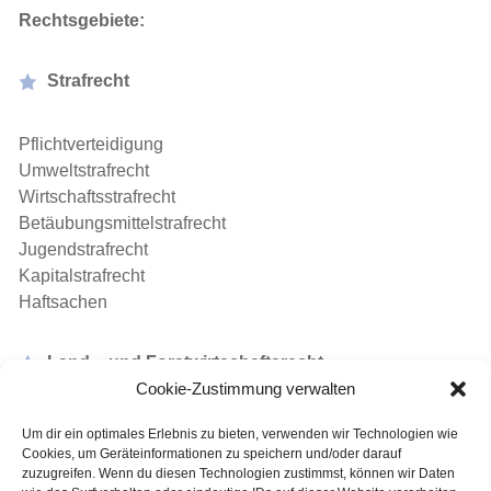
Rechtsgebiete:
Strafrecht
Pflichtverteidigung
Umweltstrafrecht
Wirtschaftsstrafrecht
Betäubungsmittelstrafrecht
Jugendstrafrecht
Kapitalstrafrecht
Haftsachen
Land – und Forstwirtschaftsrecht
Cookie-Zustimmung verwalten
Erarbeitung von Verträgen (Landpachtverträge,
Um dir ein optimales Erlebnis zu bieten, verwenden wir Technologien wie
Windkraftverträge)
Cookies, um Geräteinformationen zu speichern und/oder darauf
zuzugreifen. Wenn du diesen Technologien zustimmst, können wir Daten
Betreuung beim Immobilienerwerb bzw.