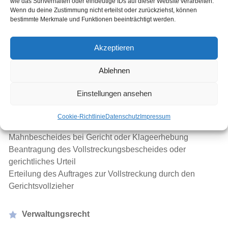
wie das Surfverhalten oder eindeutige IDs auf dieser Website verarbeiten.
Immobilienverkauf
Wenn du deine Zustimmung nicht erteilst oder zurückziehst, können
Vertretung in Angelegenheiten des Pferderechts
bestimmte Merkmale und Funktionen beeinträchtigt werden.
Vertretung in Angelegenheiten des Forstrechts
Vertretung in Angelegenheiten des Agrarrechts
Akzeptieren
Vertretung in Angelegenheiten des Jagdrechts
Ablehnen
Forderungsrecht
Einstellungen ansehen
Anwaltliches Mahnschreiben
Cookie-Richtlinie
Datenschutz
Impressum
Einleitung von Mahnverfahrens durch Beantragung des
Mahnbescheides bei Gericht oder Klageerhebung
Beantragung des Vollstreckungsbescheides oder
gerichtliches Urteil
Erteilung des Auftrages zur Vollstreckung durch den
Gerichtsvollzieher
Verwaltungsrecht