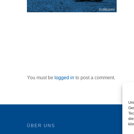
You must be
logged in
to post a comment.
Um 
Ger
Tec
die
kön
ÜBER UNS