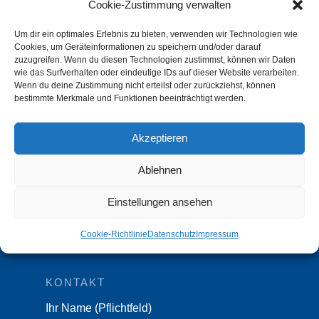
Rechtsanwaltsgesellschaft mbH
Cookie-Zustimmung verwalten
Tiergartenstraße 28 A
Um dir ein optimales Erlebnis zu bieten, verwenden wir Technologien wie
Cookies, um Geräteinformationen zu speichern und/oder darauf
D-47533 Kleve
zuzugreifen. Wenn du diesen Technologien zustimmst, können wir Daten
wie das Surfverhalten oder eindeutige IDs auf dieser Website verarbeiten.
Tel.:
02821 89935-00
Wenn du deine Zustimmung nicht erteilst oder zurückziehst, können
bestimmte Merkmale und Funktionen beeinträchtigt werden.
Fax: 02821 89935-10
Akzeptieren
IMPRESSUM & DATENSCHUTZ
Impressum
Ablehnen
Datenschutz
Einstellungen ansehen
Datenschutzeinstellungen Benutzer
Cookie-Richtlinie (EU)
Cookie-Richtlinie
Datenschutz
Impressum
KONTAKT
Ihr Name (Pflichtfeld)