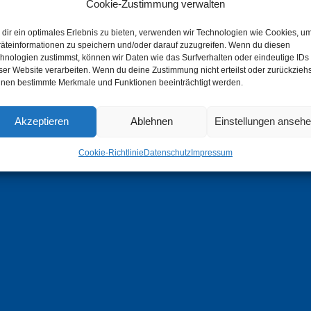
Tel.:
02821 89935-00
Cookie-Zustimmung verwalten
Fax: 02821 89935-10
dir ein optimales Erlebnis zu bieten, verwenden wir Technologien wie Cookies, u
äteinformationen zu speichern und/oder darauf zuzugreifen. Wenn du diesen
hnologien zustimmst, können wir Daten wie das Surfverhalten oder eindeutige IDs
IMPRESSUM & DATENS
ser Website verarbeiten. Wenn du deine Zustimmung nicht erteilst oder zurückziehs
nen bestimmte Merkmale und Funktionen beeinträchtigt werden.
Impressum
Datenschutz
Akzeptieren
Ablehnen
Einstellungen anseh
Datenschutzeinstellungen Be
Cookie-Richtlinie (EU)
Cookie-Richtlinie
Datenschutz
Impressum