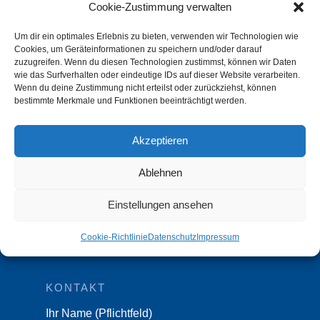
Cookie-Zustimmung verwalten
Rechtsanwaltsgesellschaft mbH
Um dir ein optimales Erlebnis zu bieten, verwenden wir Technologien wie
Tiergartenstraße 28 A
Cookies, um Geräteinformationen zu speichern und/oder darauf
D-47533 Kleve
zuzugreifen. Wenn du diesen Technologien zustimmst, können wir Daten
wie das Surfverhalten oder eindeutige IDs auf dieser Website verarbeiten.
Tel.:
02821 89935-00
Wenn du deine Zustimmung nicht erteilst oder zurückziehst, können
bestimmte Merkmale und Funktionen beeinträchtigt werden.
Fax: 02821 89935-10
Akzeptieren
IMPRESSUM & DATENSCHUTZ
Impressum
Ablehnen
Datenschutz
Einstellungen ansehen
Datenschutzeinstellungen Benutzer
Cookie-Richtlinie
Datenschutz
Impressum
Cookie-Richtlinie (EU)
KONTAKT
Ihr Name (Pflichtfeld)