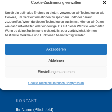
Cookie-Zustimmung verwalten
Rechtsanwaltsgesellschaft mbH
Um dir ein optimales Erlebnis zu bieten, verwenden wir Technologien wie
Tiergartenstraße 28 A
Cookies, um Geräteinformationen zu speichern und/oder darauf
D-47533 Kleve
zuzugreifen. Wenn du diesen Technologien zustimmst, können wir Daten
wie das Surfverhalten oder eindeutige IDs auf dieser Website verarbeiten.
Tel.:
02821 89935-00
Wenn du deine Zustimmung nicht erteilst oder zurückziehst, können
bestimmte Merkmale und Funktionen beeinträchtigt werden.
Fax: 02821 89935-10
Akzeptieren
IMPRESSUM & DATENSCHUTZ
Impressum
Ablehnen
Datenschutz
Einstellungen ansehen
Datenschutzeinstellungen Benutzer
Cookie-Richtlinie
Datenschutz
Impressum
Cookie-Richtlinie (EU)
KONTAKT
Ihr Name (Pflichtfeld)