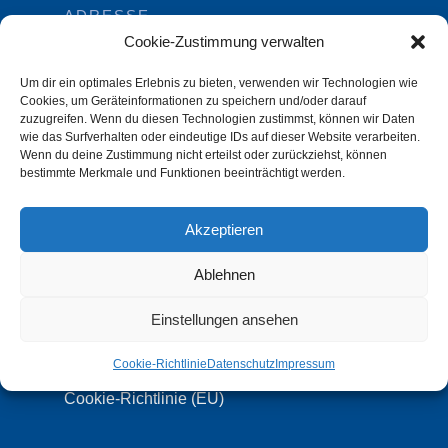
ADRESSE
Cookie-Zustimmung verwalten
Schloesser + Baumann
Rechtsanwaltsgesellschaft mbH
Um dir ein optimales Erlebnis zu bieten, verwenden wir Technologien wie
Cookies, um Geräteinformationen zu speichern und/oder darauf
Tiergartenstraße 28 A
zuzugreifen. Wenn du diesen Technologien zustimmst, können wir Daten
wie das Surfverhalten oder eindeutige IDs auf dieser Website verarbeiten.
D-47533 Kleve
Wenn du deine Zustimmung nicht erteilst oder zurückziehst, können
bestimmte Merkmale und Funktionen beeinträchtigt werden.
Tel.:
02821 89935-00
Fax: 02821 89935-10
Akzeptieren
IMPRESSUM & DATENSCHUTZ
Ablehnen
Impressum
Einstellungen ansehen
Datenschutz
Cookie-Richtlinie
Datenschutz
Impressum
Datenschutzeinstellungen Benutzer
Cookie-Richtlinie (EU)